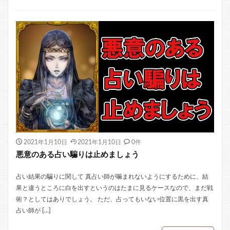
2021年1月10日
2021年1月10日
0件
悪意のある占い騙りは止めましょう
占い結果の騙りに関して 真占い師が噛まれないようにするために、結
果と違うところに白を出すというのはたまに見るケースなので、まだ戦
術？としてはありでしょう。 ただ、占ってもいない位置に黒を出す真
占い師が […]