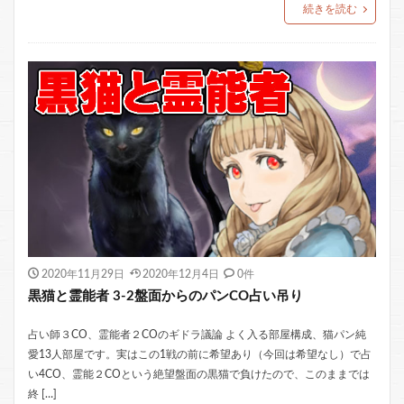
続きを読む
2020年11月29日
2020年12月4日
0件
黒猫と霊能者 3-2盤面からのパンCO占い吊り
占い師３CO、霊能者２COのギドラ議論 よく入る部屋構成、猫パン純
愛13人部屋です。実はこの1戦の前に希望あり（今回は希望なし）で占
い4CO、霊能２COという絶望盤面の黒猫で負けたので、このままでは
終 […]