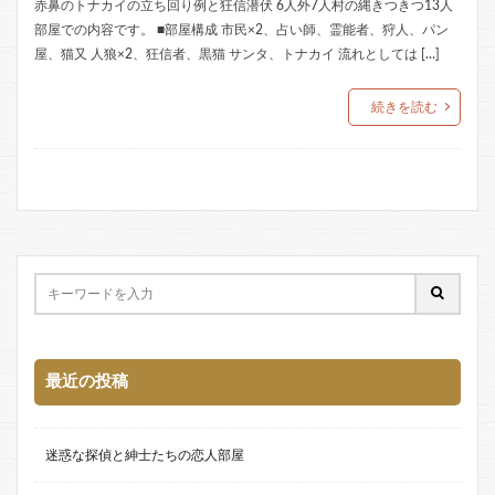
赤鼻のトナカイの立ち回り例と狂信潜伏 6人外7人村の縄きつきつ13人
部屋での内容です。 ■部屋構成 市民×2、占い師、霊能者、狩人、パン
屋、猫又 人狼×2、狂信者、黒猫 サンタ、トナカイ 流れとしては […]
続きを読む
最近の投稿
迷惑な探偵と紳士たちの恋人部屋