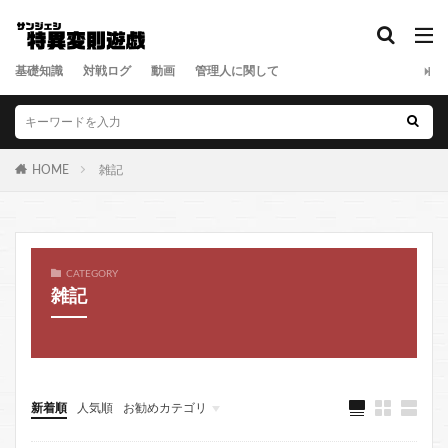
基礎知識
対戦ログ
動画
管理人に関して
HOME
雑記
CATEGORY
雑記
新着順
人気順
お勧めカテゴリ
基礎知識
メニュー
対戦ログ